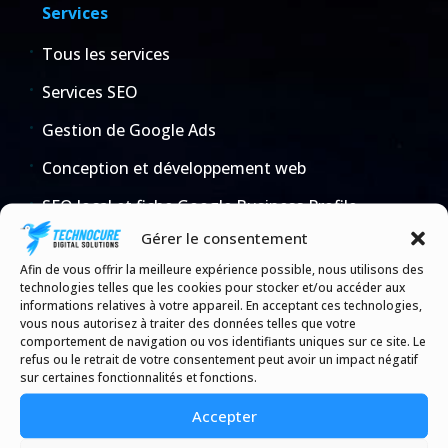
Services
Tous les services
Services SEO
Gestion de Google Ads
Conception et développement web
SEO local et fiche Google Business Profile
Gérer le consentement
Entretien et hébergement de site web
Afin de vous offrir la meilleure expérience possible, nous utilisons des
Refonte de site web
technologies telles que les cookies pour stocker et/ou accéder aux
informations relatives à votre appareil. En acceptant ces technologies,
Commerce en ligne et boutiques
vous nous autorisez à traiter des données telles que votre
comportement de navigation ou vos identifiants uniques sur ce site. Le
Configuration Loi 25
refus ou le retrait de votre consentement peut avoir un impact négatif
sur certaines fonctionnalités et fonctions.
IA et automatisation d'entreprise
Accepter
Microsoft 365 et TI